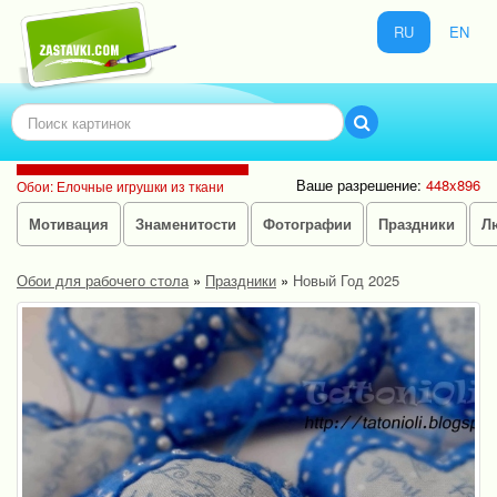
RU
EN
Ваше разрешение:
448x896
Обои: Елочные игрушки из ткани
Мотивация
Знаменитости
Фотографии
Праздники
Л
Обои для рабочего стола
»
Праздники
»
Новый Год 2025