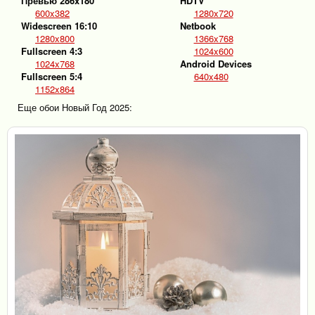
Превью 286x180
HDTV
600x382
1280x720
Widescreen 16:10
Netbook
1280x800
1366x768
Fullscreen 4:3
1024x600
1024x768
Android Devices
Fullscreen 5:4
640x480
1152x864
Еще обои Новый Год 2025: