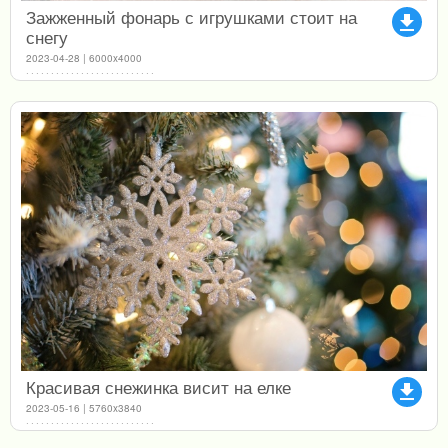
Зажженный фонарь с игрушками стоит на
file_download
снегу
2023-04-28 | 6000x4000
Красивая снежинка висит на елке
file_download
2023-05-16 | 5760x3840