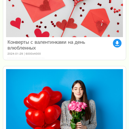
Конверты с валентинками на день
file_download
влюбленных
2024-01-29 | 6000x4000