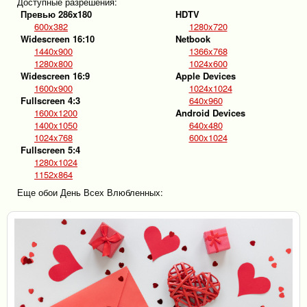
Доступные разрешения:
Превью 286x180
HDTV
600x382
1280x720
Widescreen 16:10
Netbook
1440x900
1366x768
1280x800
1024x600
Widescreen 16:9
Apple Devices
1600x900
1024x1024
Fullscreen 4:3
640x960
1600x1200
Android Devices
1400x1050
640x480
1024x768
600x1024
Fullscreen 5:4
1280x1024
1152x864
Еще обои День Всех Влюбленных: