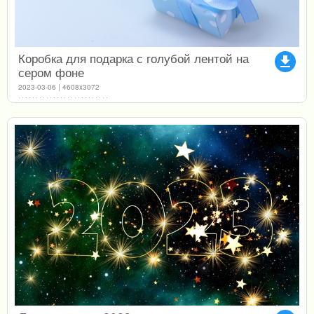
Коробка для подарка с голубой лентой на
file_download
сером фоне
2023-03-06 | 4608x3072