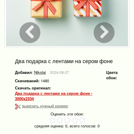
Два подарка с лентами на сером фоне
Добавил
:
Nikolaj
2024-08-27
Цвета
обои:
Скачиваний:
1480
Скачать оригинал:
Два подарка с лентами на сером фоне -
3500x2334
вырезать нужный размер
Оценить эти обои:
средняя оценка:
0
, всего голосов:
0