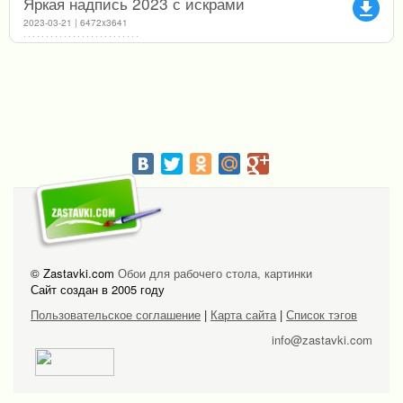
Яркая надпись 2023 с искрами
file_download
2023-03-21 | 6472x3641
© Zastavki.com
Обои для рабочего стола, картинки
Сайт создан в 2005 году
Пользовательское соглашение
|
Карта сайта
|
Список тэгов
info@zastavki.com