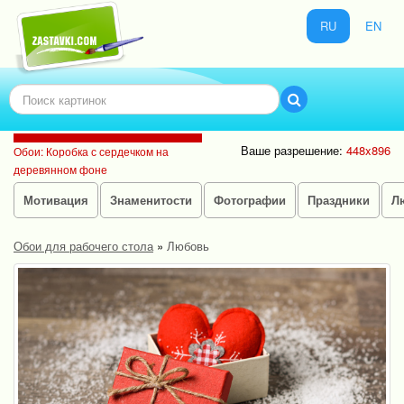
RU
EN
Ваше разрешение:
448x896
Обои: Коробка с сердечком на
деревянном фоне
Мотивация
Знаменитости
Фотографии
Праздники
Л
Обои для рабочего стола
»
Любовь