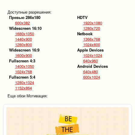
Доступные разрешения:
Превью 286x180
HDTV
600x382
1920x1080
Widescreen 16:10
1280x720
1680x1050
Netbook
1440x900
1366x768
1280x800
1024x600
Widescreen 16:9
Apple Devices
1600x900
1024x1024
Fullscreen 4:3
640x960
1400x1050
Android Devices
1024x768
640x480
Fullscreen 5:4
600x1024
1280x1024
1152x864
Еще обои Мотивация: