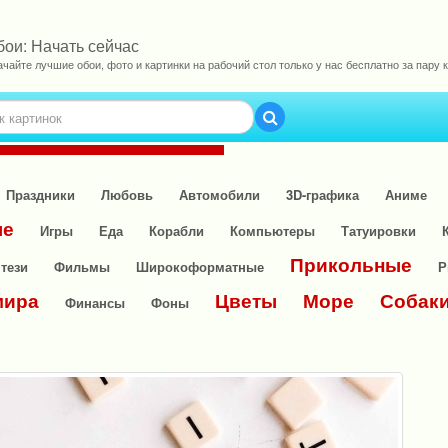
бои: Начать сейчас
ачайте лучшие обои, фото и картинки на рабочий стол только у нас бесплатно за пару к
Праздники
Любовь
Автомобили
3D-графика
Аниме
ые
Игры
Еда
Корабли
Компьютеры
Татуировки
Прикольные
тези
Фильмы
Широкоформатные
Р
мира
Цветы
Море
Собак
Финансы
Фоны