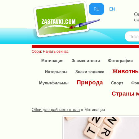
RU
EN
О
Ск
Обои: Начать сейчас
Мотивация
Знаменитости
Фотографии
Животн
Интерьеры
Знаки зодиака
Природа
Мультфильмы
Спорт
Фэн
Страны 
Обои для рабочего стола
»
Мотивация