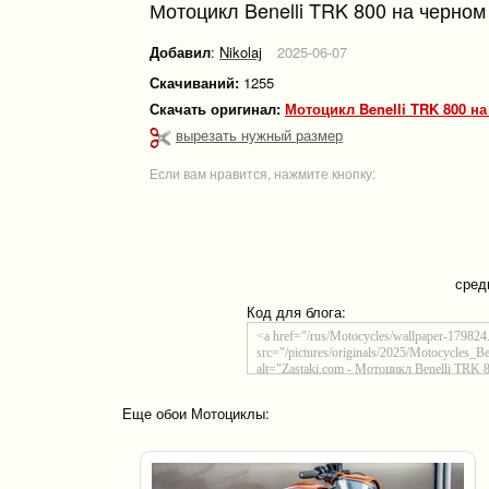
Мотоцикл Benelli TRK 800 на черно
Добавил
:
Nikolaj
2025-06-07
Скачиваний:
1255
Скачать оригинал:
Мотоцикл Benelli TRK 800 н
вырезать нужный размер
Если вам нравится, нажмите кнопку:
сред
Код для блога:
Еще обои Мотоциклы: