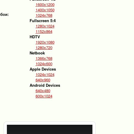
1600x1200
1400x1050
обои:
1024x768
Fullscreen 5:4
1280x1024
1152x864
HDTV
1920x1080
1280x720
Netbook
1366x768
1024x600
Apple Devices
1024x1024
640x960
Android Devices
640x480
600x1024