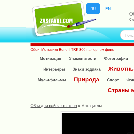
RU
EN
О
Ск
Обои: Мотоцикл Benelli TRK 800 на черном фоне
Мотивация
Знаменитости
Фотографии
Животн
Интерьеры
Знаки зодиака
Природа
Мультфильмы
Спорт
Фэн
Страны 
Обои для рабочего стола
»
Мотоциклы