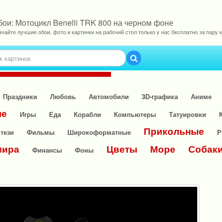
бои: Мотоцикл Benelli TRK 800 на черном фоне
ачайте лучшие обои, фото и картинки на рабочий стол только у нас бесплатно за пару к
Праздники
Любовь
Автомобили
3D-графика
Аниме
ые
Игры
Еда
Корабли
Компьютеры
Татуировки
Прикольные
тези
Фильмы
Широкоформатные
Р
мира
Цветы
Море
Собак
Финансы
Фоны