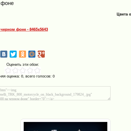
м фоне
Цвета 
а черном фоне - 8465x5643
Оценить эти обои:
няя оценка:
0
, всего голосов:
0