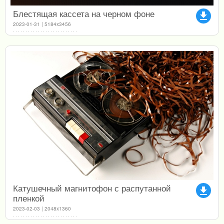
Блестящая кассета на черном фоне
file_download
2023-01-31 | 5184x3456
Катушечный магнитофон с распутанной
file_download
пленкой
2023-02-03 | 2048x1360