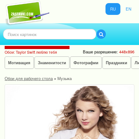
RU
EN
Ваше разрешение:
448x896
Обои: Taylor Swift люблю тебя
Мотивация
Знаменитости
Фотографии
Праздники
Л
Обои для рабочего стола
»
Музыка