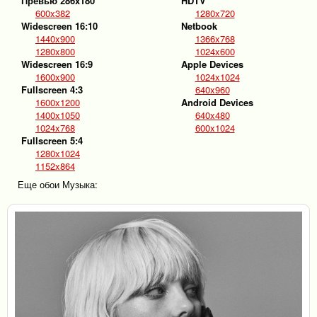
Превью 286x180
HDTV
600x382
1280x720
Widescreen 16:10
Netbook
1440x900
1366x768
1280x800
1024x600
Widescreen 16:9
Apple Devices
1600x900
1024x1024
Fullscreen 4:3
640x960
1600x1200
Android Devices
1400x1050
640x480
1024x768
600x1024
Fullscreen 5:4
1280x1024
1152x864
Еще обои Музыка: