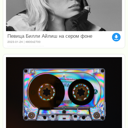
Певица Билли Айлиш на сером фоне
file_download
2023-01-24 | 4800x2700