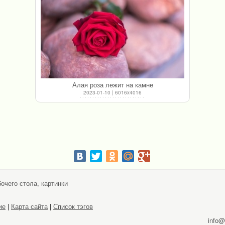
Алая роза лежит на камне
2023-01-10 | 6016x4016
очего стола, картинки
ие
|
Карта сайта
|
Список тэгов
info@