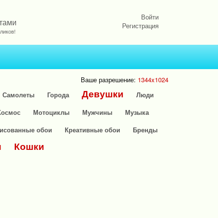
Войти
етами
Регистрация
ликов!
Ваше разрешение:
1344x1024
Девушки
Самолеты
Города
Люди
Космос
Мотоциклы
Мужчины
Музыка
исованные обои
Креативные обои
Бренды
и
Кошки