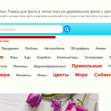
бои: Рамка для фото в лепестках на деревянном фоне с цв
ачайте лучшие обои, фото и картинки на рабочий стол только у нас бесплатно за пару к
ветами
Праздники
Любовь
Автомобили
3D-графика
Аниме
ые
Игры
Еда
Корабли
Компьютеры
Татуировки
Прикольные
тези
Фильмы
Широкоформатные
Р
мира
Цветы
Море
Собак
Финансы
Фоны