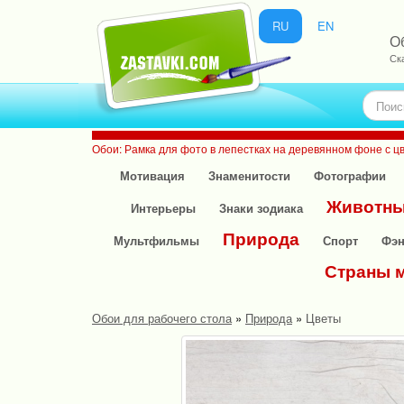
RU
EN
О
Ск
Обои: Рамка для фото в лепестках на деревянном фоне с ц
Мотивация
Знаменитости
Фотографии
Животн
Интерьеры
Знаки зодиака
Природа
Мультфильмы
Спорт
Фэн
Страны 
Обои для рабочего стола
»
Природа
»
Цветы