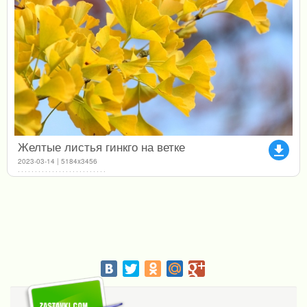
Желтые листья гинкго на ветке
file_download
2023-03-14 | 5184x3456