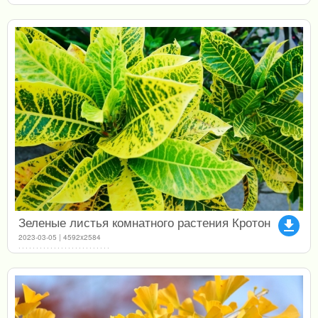
Зеленые листья комнатного растения Кротон
file_download
2023-03-05 | 4592x2584