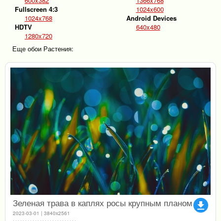
600x382
1366x768
Fullscreen 4:3
1024x600
1024x768
Android Devices
HDTV
640x480
1280x720
Еще обои Растения:
Зеленая трава в каплях росы крупным планом
file_download
2023-03-01 | 3840x2561