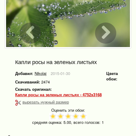
Капли росы на зеленых листьях
Добавил
:
Nikolaj
2015-01-30
Цвета
обои:
Скачиваний:
2474
Скачать оригинал:
Капли росы на зеленых листьях - 4752x3168
вырезать нужный размер
Оценить эти обои:
средняя оценка:
5.00
, всего голосов:
1