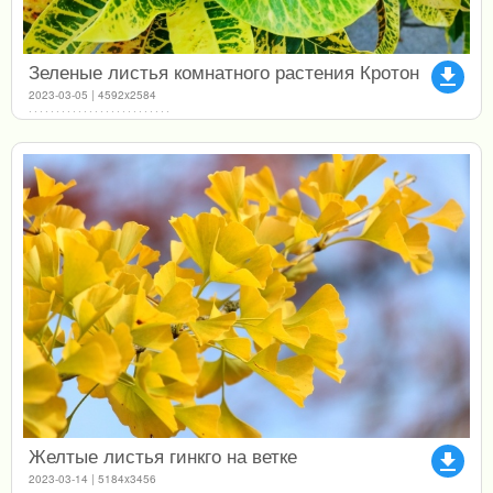
Зеленые листья комнатного растения Кротон
file_download
2023-03-05 | 4592x2584
Желтые листья гинкго на ветке
file_download
2023-03-14 | 5184x3456