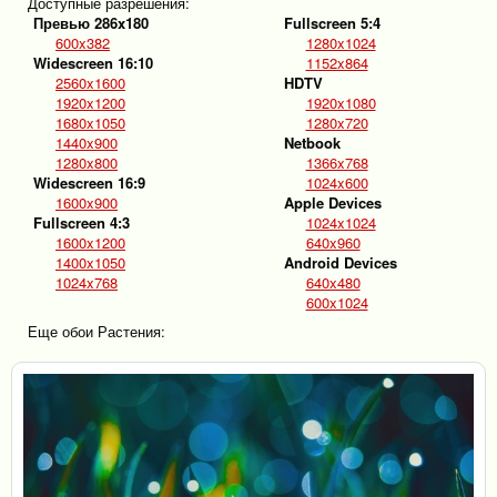
Доступные разрешения:
Превью 286x180
Fullscreen 5:4
600x382
1280x1024
Widescreen 16:10
1152x864
2560x1600
HDTV
1920x1200
1920x1080
1680x1050
1280x720
1440x900
Netbook
1280x800
1366x768
Widescreen 16:9
1024x600
1600x900
Apple Devices
Fullscreen 4:3
1024x1024
1600x1200
640x960
1400x1050
Android Devices
1024x768
640x480
600x1024
Еще обои Растения: