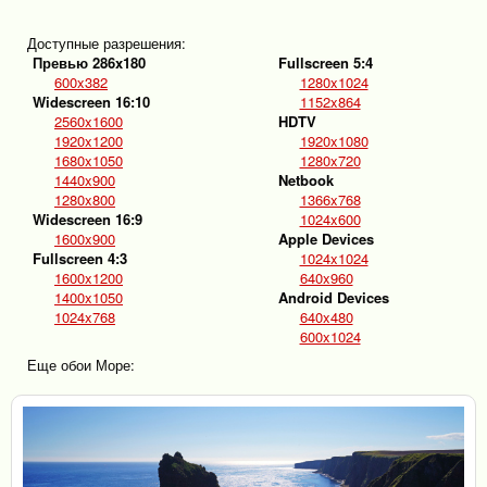
Доступные разрешения:
Превью 286x180
Fullscreen 5:4
600x382
1280x1024
Widescreen 16:10
1152x864
2560x1600
HDTV
1920x1200
1920x1080
1680x1050
1280x720
1440x900
Netbook
1280x800
1366x768
Widescreen 16:9
1024x600
1600x900
Apple Devices
Fullscreen 4:3
1024x1024
1600x1200
640x960
1400x1050
Android Devices
1024x768
640x480
600x1024
Еще обои Море: