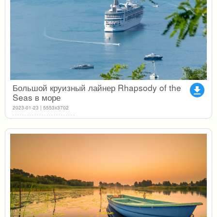
Большой круизный лайнер Rhapsody of the
file_download
Seas в море
2023-01-23 | 5553x3702