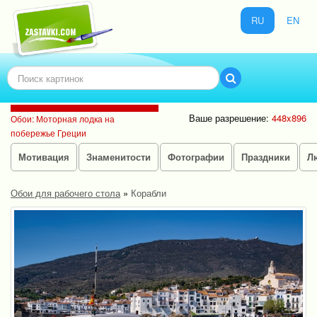
RU
EN
Ваше разрешение:
448x896
Обои: Моторная лодка на
побережье Греции
Мотивация
Знаменитости
Фотографии
Праздники
Л
Обои для рабочего стола
»
Корабли