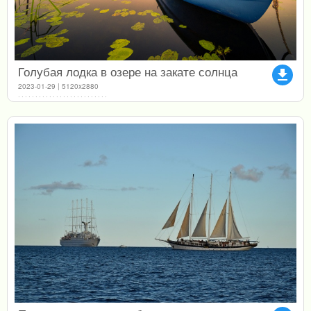
Голубая лодка в озере на закате солнца
file_download
2023-01-29 | 5120x2880