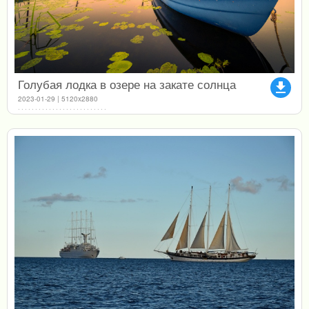
Голубая лодка в озере на закате солнца
file_download
2023-01-29 | 5120x2880