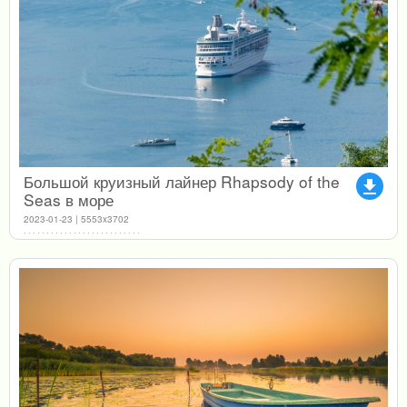
Большой круизный лайнер Rhapsody of the
file_download
Seas в море
2023-01-23 | 5553x3702