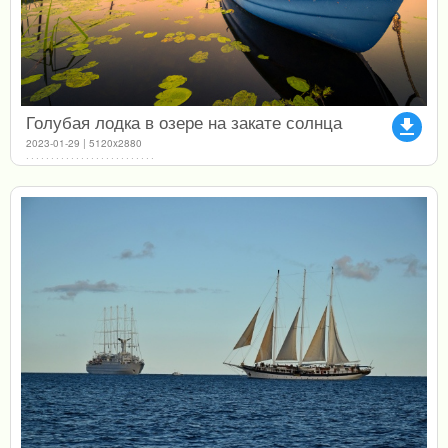
Голубая лодка в озере на закате солнца
file_download
2023-01-29 | 5120x2880