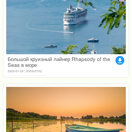
Большой круизный лайнер Rhapsody of the
file_download
Seas в море
2023-01-23 | 5553x3702