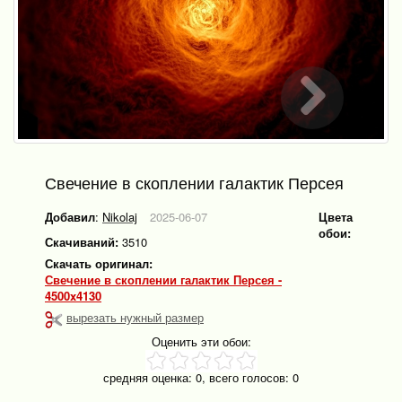
Свечение в скоплении галактик Персея
Добавил
:
Nikolaj
2025-06-07
Цвета
обои:
Скачиваний:
3510
Скачать оригинал:
Свечение в скоплении галактик Персея -
4500x4130
вырезать нужный размер
Оценить эти обои:
средняя оценка:
0
, всего голосов:
0