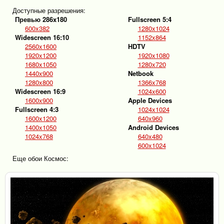
Доступные разрешения:
Превью 286x180
Fullscreen 5:4
600x382
1280x1024
Widescreen 16:10
1152x864
2560x1600
HDTV
1920x1200
1920x1080
1680x1050
1280x720
1440x900
Netbook
1280x800
1366x768
Widescreen 16:9
1024x600
1600x900
Apple Devices
Fullscreen 4:3
1024x1024
1600x1200
640x960
1400x1050
Android Devices
1024x768
640x480
600x1024
Еще обои Космос: