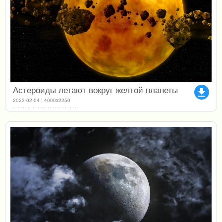
Астероиды летают вокруг желтой планеты
file_download
2023-02-04 | 4000x2250