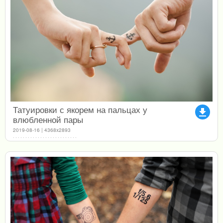
Татуировки с якорем на пальцах у
file_download
влюбленной пары
2019-08-16 | 4368x2893