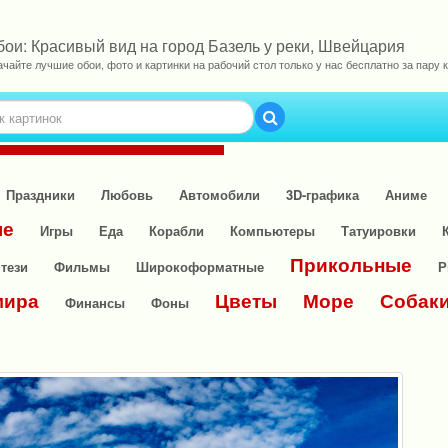
бои: Красивый вид на город Базель у реки, Швейцария
ачайте лучшие обои, фото и картинки на рабочий стол только у нас бесплатно за пару к
Праздники
Любовь
Автомобили
3D-графика
Аниме
ые
Игры
Еда
Корабли
Компьютеры
Татуировки
Прикольные
тези
Фильмы
Широкоформатные
Р
мира
Цветы
Море
Собак
Финансы
Фоны