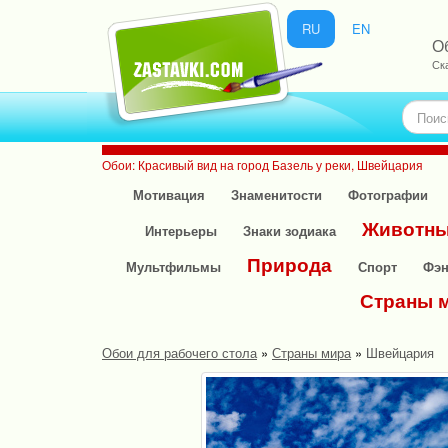
RU
EN
О
Ск
Обои: Красивый вид на город Базель у реки, Швейцария
Мотивация
Знаменитости
Фотографии
Животн
Интерьеры
Знаки зодиака
Природа
Мультфильмы
Спорт
Фэн
Страны 
Обои для рабочего стола
»
Страны мира
»
Швейцария