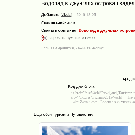
Водопад в джунглях острова Гвадел
Добавил
:
Nikolaj
2016-12-05
Скачиваний:
4831
Скачать оригинал:
Водопад в джунглях острова
вырезать нужный размер
Если вам нравится, нажмите кнопку:
средн
Код для блога:
Еще обои Туризм и Путешествия: