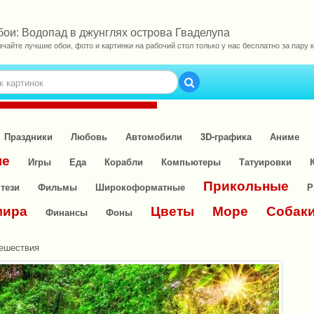
бои: Водопад в джунглях острова Гваделупа
ачайте лучшие обои, фото и картинки на рабочий стол только у нас бесплатно за пару к
Праздники
Любовь
Автомобили
3D-графика
Аниме
ые
Игры
Еда
Корабли
Компьютеры
Татуировки
Прикольные
тези
Фильмы
Широкоформатные
Р
мира
Цветы
Море
Собак
Финансы
Фоны
тешествия