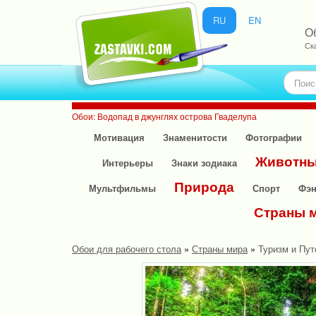
RU
EN
О
Ск
Обои: Водопад в джунглях острова Гваделупа
Мотивация
Знаменитости
Фотографии
Животн
Интерьеры
Знаки зодиака
Природа
Мультфильмы
Спорт
Фэн
Страны 
Обои для рабочего стола
»
Страны мира
»
Туризм и Пу