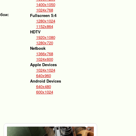
1400x1050
1024x768
обои:
Fullscreen 5:4
1280x1024
1152x864
HDTV
1920x1080
1280x720
Netbook
1366x768
1024x600
Apple Devices
1024x1024
640x960
Android Devices
640x480
600x1024