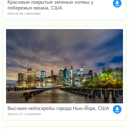
Красивые покрытые зеленью холмы у
file_download
побережья океана, США
2025-02-28 | 3840x2860
Высокие небоскребы города Нью-Йорк, США
file_download
2025-01-27 | 5120x2665