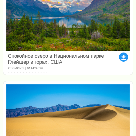
Спокойное озеро в Национальном парке
file_download
Глейшер в горах, США
2025-03-02 | 6144x4096