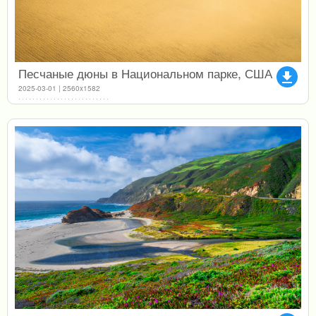
Песчаные дюны в Национальном парке, США
file_download
2025-03-01 | 2560x1582