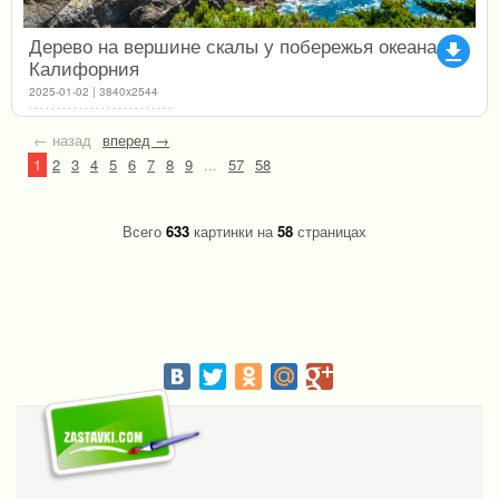
Дерево на вершине скалы у побережья океана
file_download
Калифорния
2025-01-02 | 3840x2544
← назад
вперед →
1
2
3
4
5
6
7
8
9
...
57
58
Всего
633
картинки на
58
страницах