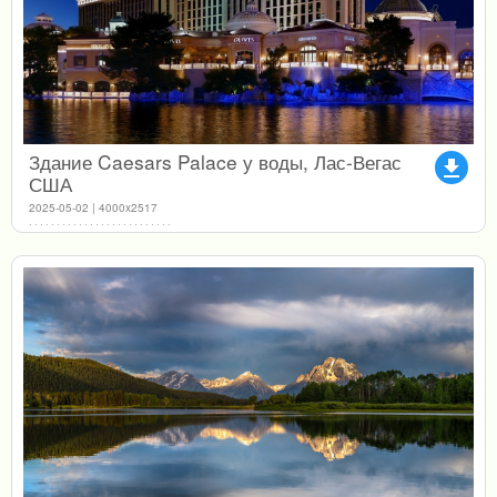
Здание Caesars Palace у воды, Лас-Вегас
file_download
США
2025-05-02 | 4000x2517