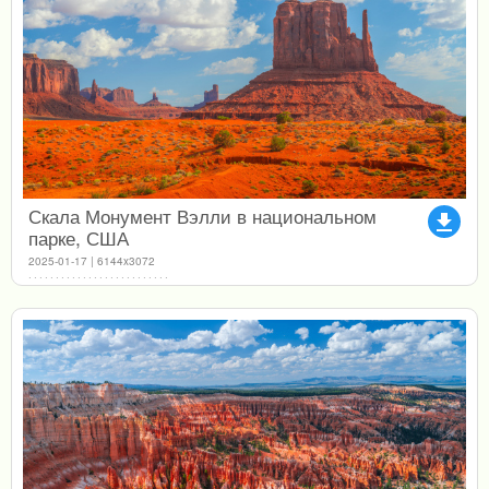
Скала Монумент Вэлли в национальном
file_download
парке, США
2025-01-17 | 6144x3072