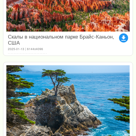
Скалы в национальном парке Брайс-Каньон,
file_download
США
2025-01-13 | 6144x4096