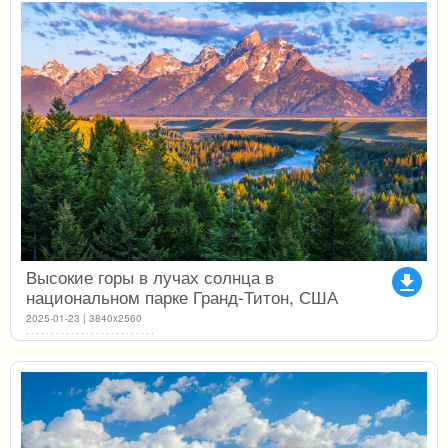
Высокие горы в лучах солнца в
file_download
национальном парке Гранд-Титон, США
2025-01-23 | 3840x2560