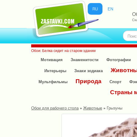
RU
EN
Об
Ск
Обои: Белка сидит на старом здании
Мотивация
Знаменитости
Фотографии
Животн
Интерьеры
Знаки зодиака
Природа
Мультфильмы
Спорт
Фэн
Страны 
Обои для рабочего стола
»
Животные
»
Грызуны