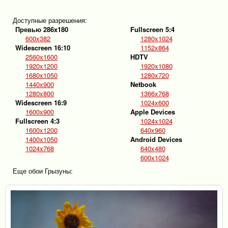
Доступные разрешения:
Превью 286x180
Fullscreen 5:4
600x382
1280x1024
Widescreen 16:10
1152x864
2560x1600
HDTV
1920x1200
1920x1080
1680x1050
1280x720
1440x900
Netbook
1280x800
1366x768
Widescreen 16:9
1024x600
1600x900
Apple Devices
Fullscreen 4:3
1024x1024
1600x1200
640x960
1400x1050
Android Devices
1024x768
640x480
600x1024
Еще обои Грызуны: