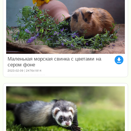
Маленькая морская свинка с цветами на
file_download
сером фоне
2023-02-09 | 2476x1814