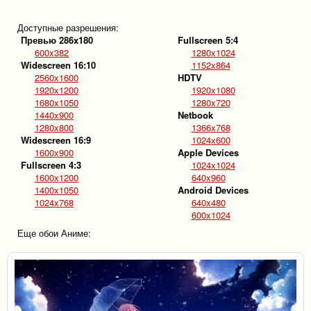
Доступные разрешения:
Превью 286x180
Fullscreen 5:4
600x382
1280x1024
Widescreen 16:10
1152x864
2560x1600
HDTV
1920x1200
1920x1080
1680x1050
1280x720
1440x900
Netbook
1280x800
1366x768
Widescreen 16:9
1024x600
1600x900
Apple Devices
Fullscreen 4:3
1024x1024
1600x1200
640x960
1400x1050
Android Devices
1024x768
640x480
600x1024
Еще обои Аниме: