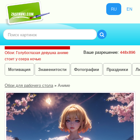
RU
EN
Ваше разрешение:
448x896
Обои: Голубоглазая девушка аниме
стоит у озера ночью
Мотивация
Знаменитости
Фотографии
Праздники
Л
Обои для рабочего стола
»
Аниме