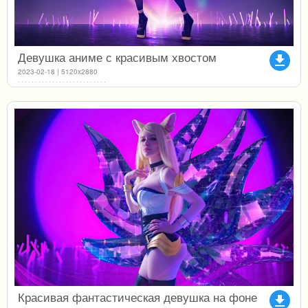
Девушка аниме с красивым хвостом
file_download
2023-02-18 | 5120x2880
Красивая фантастическая девушка на фоне
file_download