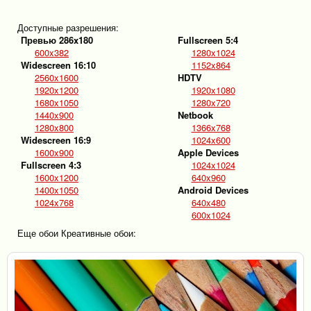
Доступные разрешения:
Превью 286x180
Fullscreen 5:4
600x382
1280x1024
Widescreen 16:10
1152x864
2560x1600
HDTV
1920x1200
1920x1080
1680x1050
1280x720
1440x900
Netbook
1280x800
1366x768
Widescreen 16:9
1024x600
1600x900
Apple Devices
Fullscreen 4:3
1024x1024
1600x1200
640x960
1400x1050
Android Devices
1024x768
640x480
600x1024
Еще обои Креативные обои: