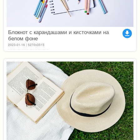
Блокнот с карандашами и кисточками на
file_download
белом фоне
2023-01-16 | 5270x3515