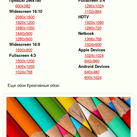
Превью 286x180
Fullscreen 5:4
600x382
1280x1024
Widescreen 16:10
1152x864
2560x1600
HDTV
1920x1200
1920x1080
1680x1050
1280x720
1440x900
Netbook
1280x800
1366x768
Widescreen 16:9
1024x600
1600x900
Apple Devices
Fullscreen 4:3
1024x1024
1600x1200
640x960
1400x1050
Android Devices
1024x768
640x480
600x1024
Еще обои Креативные обои: