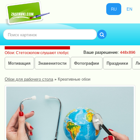
RU
EN
Ваше разрешение:
448x896
Обои: Стетоскопом слушают глобус
Мотивация
Знаменитости
Фотографии
Праздники
Л
Обои для рабочего стола
»
Креативные обои