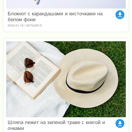
Блокнот с карандашами и кисточками на
file_download
белом фоне
2023-01-16 | 5270x3515
Шляпа лежит на зеленой траве с книгой и
file_download
очками