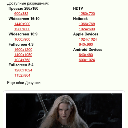
Доступные разрешения:
Превью 286x180
HDTV
600x382
1280x720
Widescreen 16:10
Netbook
1440x900
1366x768
1280x800
1024x600
Widescreen 16:9
Apple Devices
1600x900
1024x1024
Fullscreen 4:3
640x960
1600x1200
Android Devices
1400x1050
640x480
1024x768
600x1024
Fullscreen 5:4
1280x1024
1152x864
Еще обои Девушки: