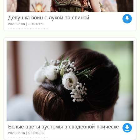
Девушка воин с луком за спиной
file_download
2023-03-08 | 3840x2160
Белые цветы эустомы в свадебной прическе
file_download
2023-03-18 | 6000x4000