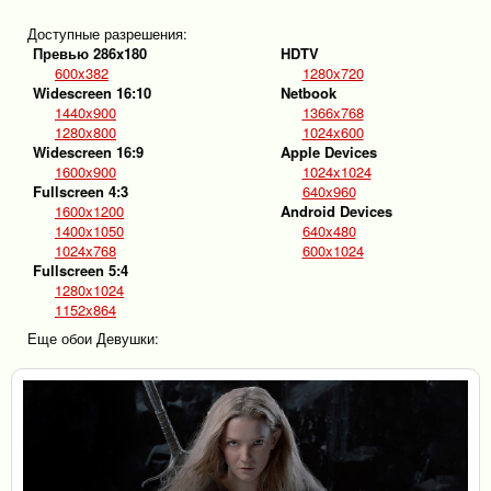
Доступные разрешения:
Превью 286x180
HDTV
600x382
1280x720
Widescreen 16:10
Netbook
1440x900
1366x768
1280x800
1024x600
Widescreen 16:9
Apple Devices
1600x900
1024x1024
Fullscreen 4:3
640x960
1600x1200
Android Devices
1400x1050
640x480
1024x768
600x1024
Fullscreen 5:4
1280x1024
1152x864
Еще обои Девушки: