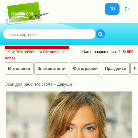
RU
EN
Ваше разрешение:
448x896
Обои: Возлюбленная Дженнифер
Лопез
Мотивация
Знаменитости
Фотографии
Праздники
Л
Обои для рабочего стола
»
Девушки