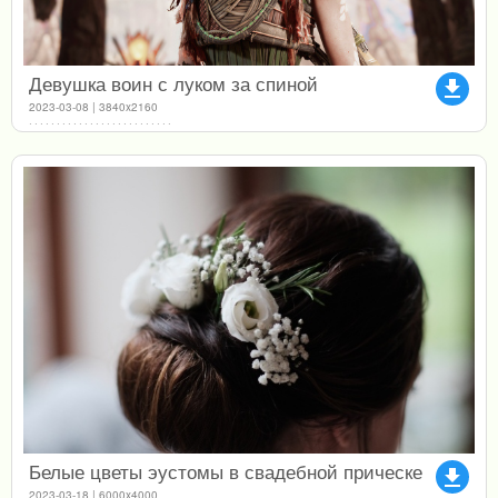
Девушка воин с луком за спиной
file_download
2023-03-08 | 3840x2160
Белые цветы эустомы в свадебной прическе
file_download
2023-03-18 | 6000x4000