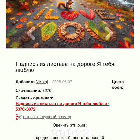
Надпись из листьев на дороге Я тебя
люблю
Добавил
:
Nikolaj
2025-06-07
Цвета
обои:
Скачиваний:
3276
Скачать оригинал:
Надпись из листьев на дороге Я тебя люблю -
5376x3072
вырезать нужный размер
Оценить эти обои:
средняя оценка:
0
, всего голосов:
0