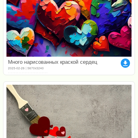
Много нарисованных краской сердец
file_download
2025-02-26 | 5670x3240