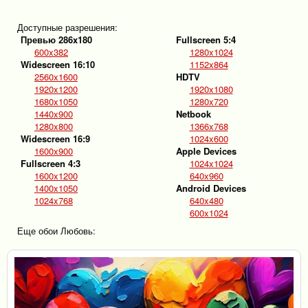
Доступные разрешения:
Превью 286x180
Fullscreen 5:4
600x382
1280x1024
Widescreen 16:10
1152x864
2560x1600
HDTV
1920x1200
1920x1080
1680x1050
1280x720
1440x900
Netbook
1280x800
1366x768
Widescreen 16:9
1024x600
1600x900
Apple Devices
Fullscreen 4:3
1024x1024
1600x1200
640x960
1400x1050
Android Devices
1024x768
640x480
600x1024
Еще обои Любовь: