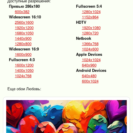
Доступные разрешения:
Превью 286x180
Fullscreen 5:4
600x382
1280x1024
Widescreen 16:10
1152x864
2560x1600
HDTV
1920x1200
1920x1080
1680x1050
1280x720
1440x900
Netbook
1280x800
1366x768
Widescreen 16:9
1024x600
1600x900
Apple Devices
Fullscreen 4:3
1024x1024
1600x1200
640x960
1400x1050
Android Devices
1024x768
640x480
600x1024
Еще обои Любовь: