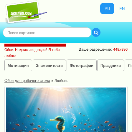
RU
EN
Ваше разрешение:
448x896
Обои: Надпись под водой Я тебя
люблю
Мотивация
Знаменитости
Фотографии
Праздники
Л
Обои для рабочего стола
»
Любовь