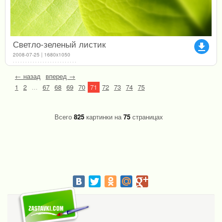
Светло-зеленый листик
file_download
2008-07-25 | 1680x1050
← назад
вперед →
1
2
...
67
68
69
70
71
72
73
74
75
Всего
825
картинки на
75
страницах