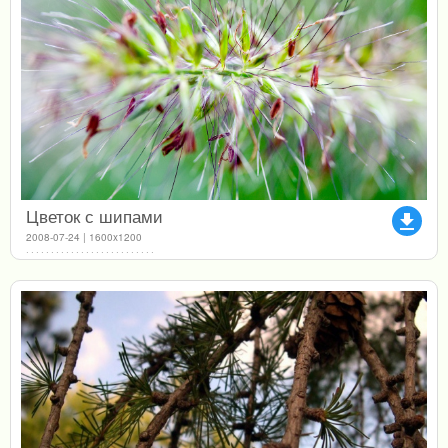
Цветок с шипами
file_download
2008-07-24 | 1600x1200