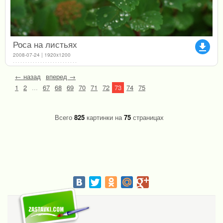
Роса на листьях
file_download
2008-07-24 | 1920x1200
← назад
вперед →
1
2
...
67
68
69
70
71
72
73
74
75
Всего
825
картинки на
75
страницах