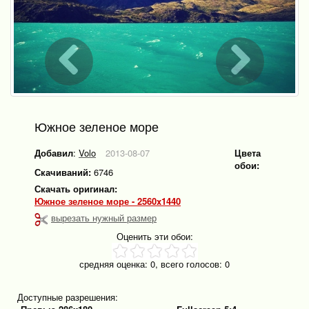
Южное зеленое море
Добавил
:
Volo
2013-08-07
Цвета
обои:
Скачиваний:
6746
Скачать оригинал:
Южное зеленое море - 2560x1440
вырезать нужный размер
Оценить эти обои:
средняя оценка:
0
, всего голосов:
0
Доступные разрешения: