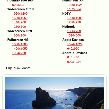
Превью 286x180
Fullscreen 5:4
600x382
1280x1024
Widescreen 16:10
1152x864
1920x1200
HDTV
1680x1050
1920x1080
1440x900
1280x720
1280x800
Netbook
Widescreen 16:9
1366x768
1600x900
1024x600
Fullscreen 4:3
Apple Devices
1600x1200
1024x1024
1400x1050
640x960
1024x768
Android Devices
640x480
600x1024
Еще обои Море: