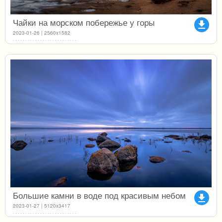
Чайки на морском побережье у горы
file_download
2023-01-26 | 2560x1582
Большие камни в воде под красивым небом
file_download
2023-01-27 | 5120x3417