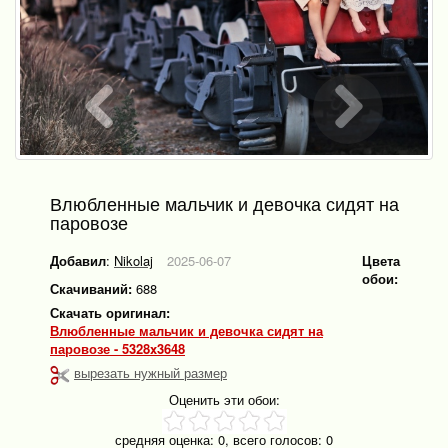
Влюбленные мальчик и девочка сидят на
паровозе
Добавил
:
Nikolaj
2025-06-07
Цвета
обои:
Скачиваний:
688
Скачать оригинал:
Влюбленные мальчик и девочка сидят на
паровозе - 5328x3648
вырезать нужный размер
Оценить эти обои:
средняя оценка:
0
, всего голосов:
0