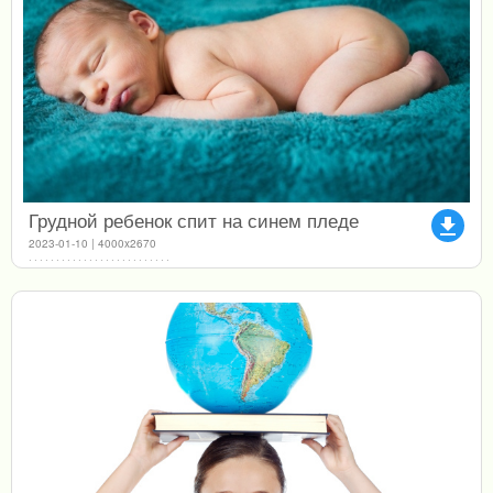
Грудной ребенок спит на синем пледе
file_download
2023-01-10 | 4000x2670