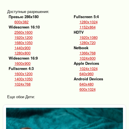
Доступные разрешения:
Превью 286x180
Fullscreen 5:4
600x382
1280x1024
Widescreen 16:10
1152x864
2560x1600
HDTV
1920x1200
1920x1080
1680x1050
1280x720
1440x900
Netbook
1280x800
1366x768
Widescreen 16:9
1024x600
1600x900
Apple Devices
Fullscreen 4:3
1024x1024
1600x1200
640x960
1400x1050
Android Devices
1024x768
640x480
600x1024
Еще обои Дети: