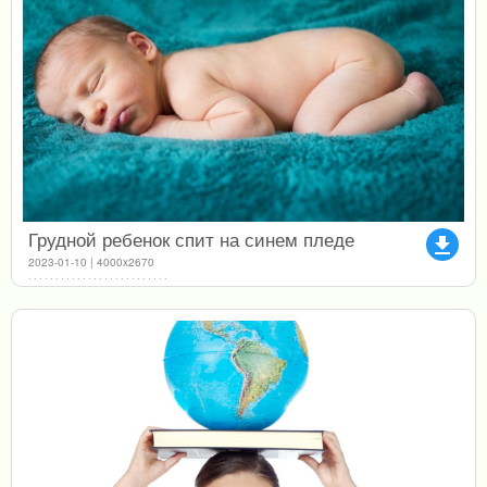
Грудной ребенок спит на синем пледе
file_download
2023-01-10 | 4000x2670