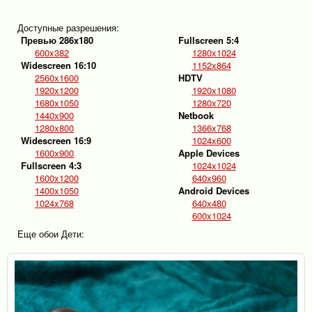
Доступные разрешения:
Превью 286x180
Fullscreen 5:4
600x382
1280x1024
Widescreen 16:10
1152x864
2560x1600
HDTV
1920x1200
1920x1080
1680x1050
1280x720
1440x900
Netbook
1280x800
1366x768
Widescreen 16:9
1024x600
1600x900
Apple Devices
Fullscreen 4:3
1024x1024
1600x1200
640x960
1400x1050
Android Devices
1024x768
640x480
600x1024
Еще обои Дети: