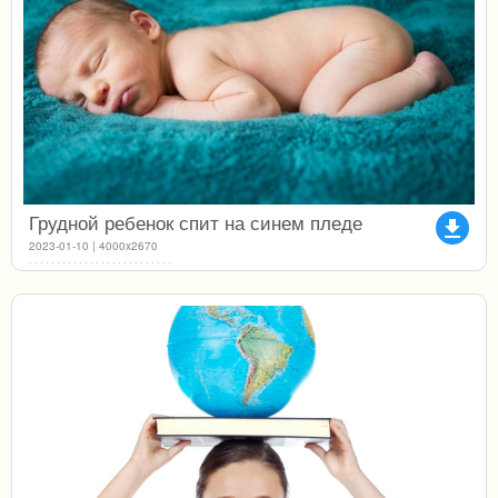
Грудной ребенок спит на синем пледе
file_download
2023-01-10 | 4000x2670