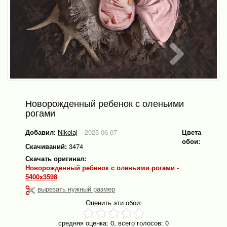
Новорожденный ребенок с оленьими
рогами
Добавил
:
Nikolaj
2025-06-07
Цвета
обои:
Скачиваний:
3474
Скачать оригинал:
Новорожденный ребенок с оленьими рогами -
5400x3598
вырезать нужный размер
Оценить эти обои:
средняя оценка:
0
, всего голосов:
0