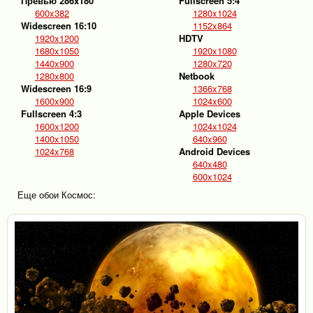
Превью 286x180
Fullscreen 5:4
600x382
1280x1024
Widescreen 16:10
1152x864
1920x1200
HDTV
1680x1050
1920x1080
1440x900
1280x720
1280x800
Netbook
Widescreen 16:9
1366x768
1600x900
1024x600
Fullscreen 4:3
Apple Devices
1600x1200
1024x1024
1400x1050
640x960
1024x768
Android Devices
640x480
600x1024
Еще обои Космос: