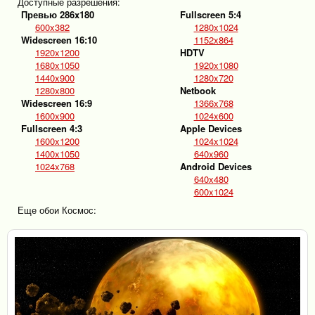
Доступные разрешения:
Превью 286x180
Fullscreen 5:4
600x382
1280x1024
Widescreen 16:10
1152x864
1920x1200
HDTV
1680x1050
1920x1080
1440x900
1280x720
1280x800
Netbook
Widescreen 16:9
1366x768
1600x900
1024x600
Fullscreen 4:3
Apple Devices
1600x1200
1024x1024
1400x1050
640x960
1024x768
Android Devices
640x480
600x1024
Еще обои Космос: