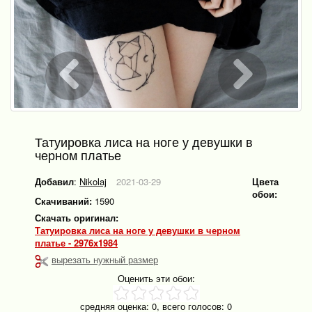
Татуировка лиса на ноге у девушки в
черном платье
Добавил
:
Nikolaj
2021-03-29
Цвета
обои:
Скачиваний:
1590
Скачать оригинал:
Татуировка лиса на ноге у девушки в черном
платье - 2976x1984
вырезать нужный размер
Оценить эти обои:
средняя оценка:
0
, всего голосов:
0