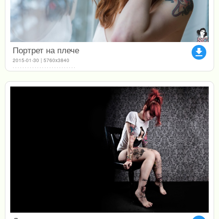
Портрет на плече
file_download
2015-01-30 | 5760x3840