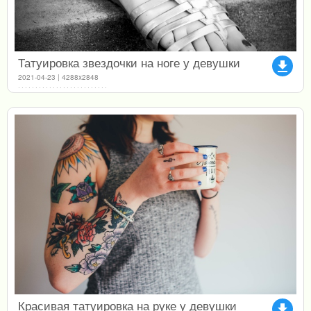
Татуировка звездочки на ноге у девушки
file_download
2021-04-23 | 4288x2848
Красивая татуировка на руке у девушки
file_download