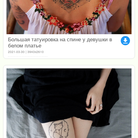
Большая татуировка на спине у девушки в
file_download
белом платье
2021-03-30 | 3943x2610