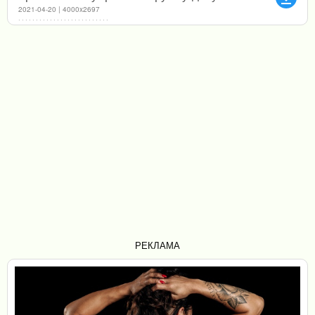
2021-04-20 | 4000x2697
РЕКЛАМА