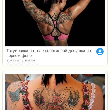
Татуировки на теле спортивной девушки на
file_download
черном фоне
2021-04-10 | 5184x3456