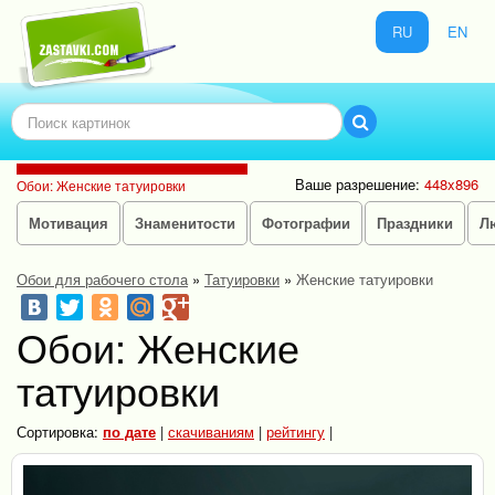
RU
EN
Ваше разрешение:
448x896
Обои: Женские татуировки
Мотивация
Знаменитости
Фотографии
Праздники
Л
Обои для рабочего стола
»
Татуировки
»
Женские татуировки
Обои: Женские
татуировки
Сортировка:
по дате
|
скачиваниям
|
рейтингу
|