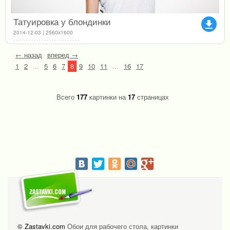
Татуировка у блондинки
file_download
2014-12-03 | 2560x1600
← назад
вперед →
1
2
...
5
6
7
8
9
10
11
...
16
17
Всего
177
картинки на
17
страницах
© Zastavki.com
Обои для рабочего стола, картинки