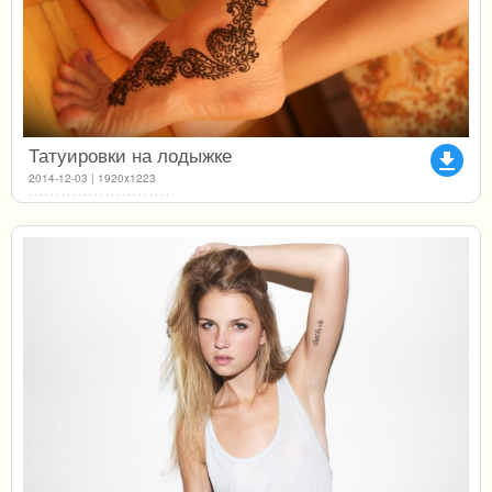
Татуировки на лодыжке
file_download
2014-12-03 | 1920x1223