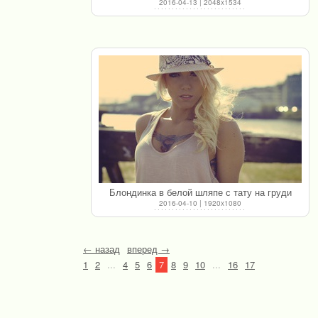
2016-04-13 | 2048x1534
Блондинка в белой шляпе с тату на груди
2016-04-10 | 1920x1080
← назад
вперед →
1
2
...
4
5
6
7
8
9
10
...
16
17