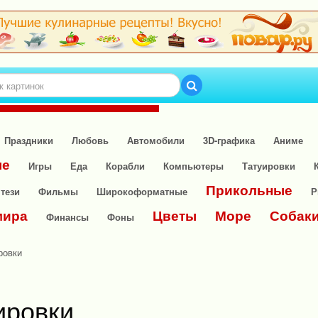
Праздники
Любовь
Автомобили
3D-графика
Аниме
ые
Игры
Еда
Корабли
Компьютеры
Татуировки
Прикольные
тези
Фильмы
Широкоформатные
Р
мира
Цветы
Море
Собак
Финансы
Фоны
ровки
ировки