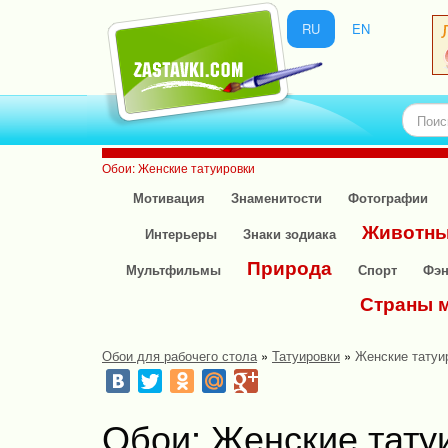
RU
EN
Обои: Женские татуировки
Мотивация
Знаменитости
Фотографии
Животн
Интерьеры
Знаки зодиака
Природа
Мультфильмы
Спорт
Фэн
Страны 
Обои для рабочего стола
»
Татуировки
»
Женские татуи
Обои: Женские тату