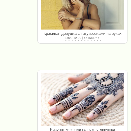
Красивая девушка с татуировками на руках
2020-12-30 | 5616x3744
Рисунок мехенди на руке у девушки