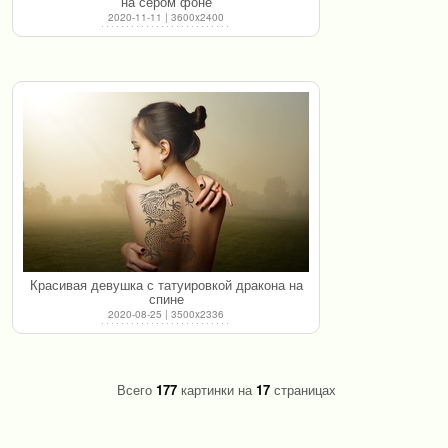
на сером фоне
2020-11-11 | 3600x2400
Красивая девушка с татуировкой дракона на
спине
2020-08-25 | 3500x2336
Всего
177
картинки на
17
страницах