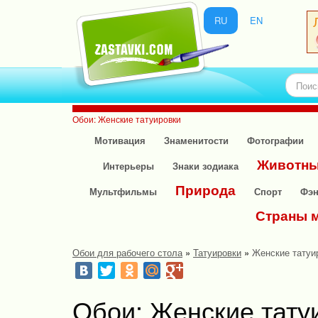
RU
EN
Обои: Женские татуировки
Мотивация
Знаменитости
Фотографии
Животн
Интерьеры
Знаки зодиака
Природа
Мультфильмы
Спорт
Фэн
Страны 
Обои для рабочего стола
»
Татуировки
»
Женские татуи
Обои: Женские тату