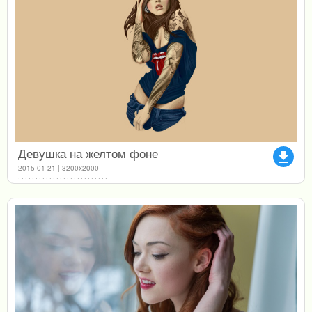
Девушка на желтом фоне
file_download
2015-01-21 | 3200x2000