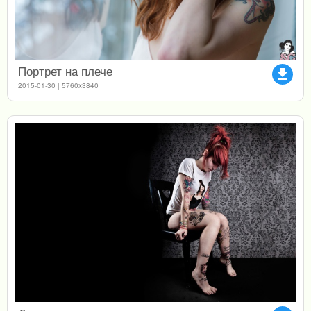
Портрет на плече
file_download
2015-01-30 | 5760x3840