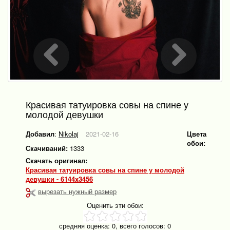
Красивая татуировка совы на спине у
молодой девушки
Добавил
:
Nikolaj
2021-02-16
Цвета
обои:
Скачиваний:
1333
Скачать оригинал:
Красивая татуировка совы на спине у молодой
девушки - 6144x3456
вырезать нужный размер
Оценить эти обои:
средняя оценка:
0
, всего голосов:
0