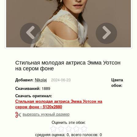
Стильная молодая актриса Эмма Уотсон
на сером фоне
Добавил
:
Nikolaj
2024-06-23
Цвета
обои:
Скачиваний:
1889
Скачать оригинал:
Стильная молодая актриса Эмма Уотсон на
сером фоне - 5120x2880
вырезать нужный размер
Оценить эти обои:
средняя оценка:
0
, всего голосов:
0