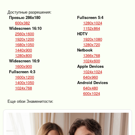
Доступные разрешения:
Превью 286x180
Fullscreen 5:4
600x382
1280x1024
Widescreen 16:10
1152x864
2560x1600
HDTV
1920x1200
1920x1080
1680x1050
1280x720
1440x900
Netbook
1280x800
1366x768
Widescreen 16:9
1024x600
1600x900
Apple Devices
Fullscreen 4:3
1024x1024
1600x1200
640x960
1400x1050
Android Devices
1024x768
640x480
600x1024
Еще обои Знаменитости: