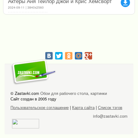
Актеры Аня Тейлор Джой и Крис Хемсворт
file_download
2024-09-11 | 3840x2560
© Zastavki.com
Обои для рабочего стола, картинки
Сайт создан в 2005 году
Пользовательское соглашение
|
Карта сайта
|
Список тэгов
info@zastavki.com