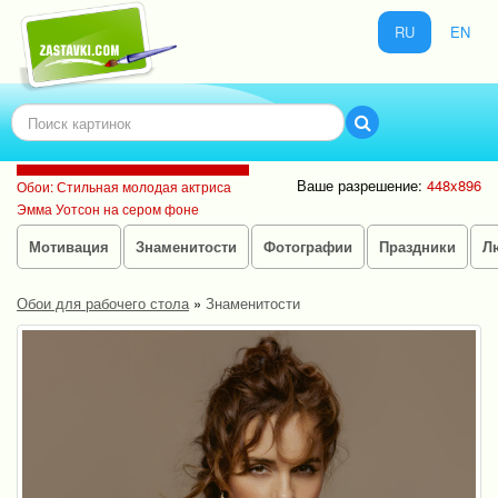
RU
EN
Ваше разрешение:
448x896
Обои: Стильная молодая актриса
Эмма Уотсон на сером фоне
Мотивация
Знаменитости
Фотографии
Праздники
Л
Обои для рабочего стола
»
Знаменитости