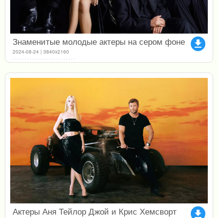
Знаменитые молодые актеры на сером фоне
file_download
2024-08-24 | 3840x2160
Актеры Аня Тейлор Джой и Крис Хемсворт
file_download