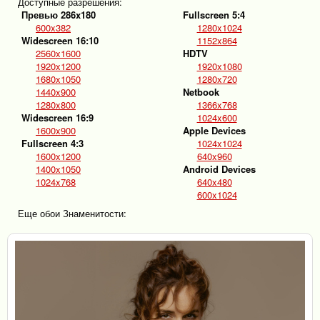
Доступные разрешения:
Превью 286x180
Fullscreen 5:4
600x382
1280x1024
Widescreen 16:10
1152x864
2560x1600
HDTV
1920x1200
1920x1080
1680x1050
1280x720
1440x900
Netbook
1280x800
1366x768
Widescreen 16:9
1024x600
1600x900
Apple Devices
Fullscreen 4:3
1024x1024
1600x1200
640x960
1400x1050
Android Devices
1024x768
640x480
600x1024
Еще обои Знаменитости: