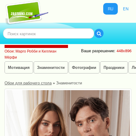
RU
EN
Ваше разрешение:
448x896
Обои: Марго Робби и Киллиан
Мёрфи
Мотивация
Знаменитости
Фотографии
Праздники
Л
Обои для рабочего стола
»
Знаменитости