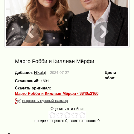
Марго Робби и Киллиан Мёрфи
Добавил
:
Nikolaj
2024-07-27
Цвета
обои:
Скачиваний:
1631
Скачать оригинал:
Марго Робби и Киллиан Мёрфи - 3840x2160
вырезать нужный размер
Оценить эти обои:
средняя оценка:
0
, всего голосов:
0