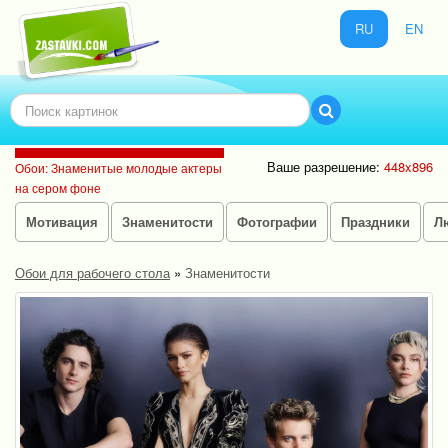
RU
EN
Ваше разрешение:
448x896
Обои: Знаменитые молодые актеры
на сером фоне
Мотивация
Знаменитости
Фотографии
Праздники
Л
Обои для рабочего стола
»
Знаменитости