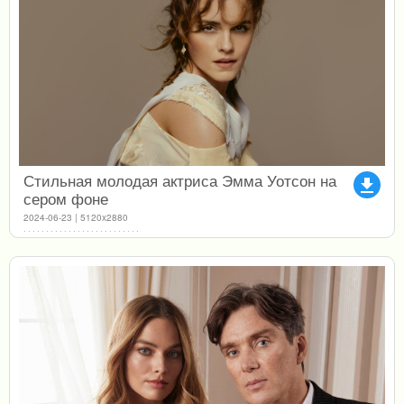
Стильная молодая актриса Эмма Уотсон на
file_download
сером фоне
2024-06-23 | 5120x2880