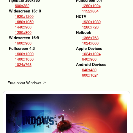
Превью 286x180
Fullscreen 5:4
600x382
1280x1024
Widescreen 16:10
1152x864
1920x1200
HDTV
1680x1050
1920x1080
1440x900
1280x720
1280x800
Netbook
Widescreen 16:9
1366x768
1600x900
1024x600
Fullscreen 4:3
Apple Devices
1600x1200
1024x1024
1400x1050
640x960
1024x768
Android Devices
640x480
600x1024
Еще обои Windows 7: