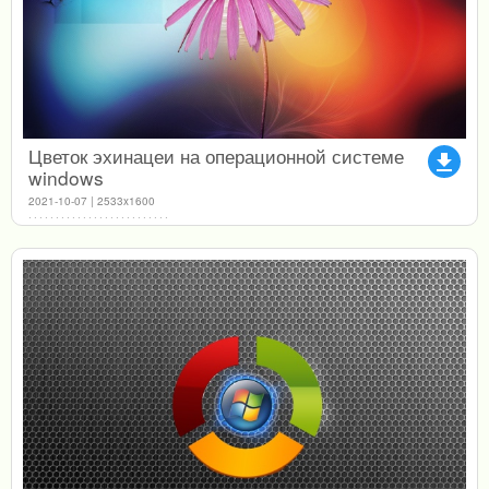
Цветок эхинацеи на операционной системе
file_download
windows
2021-10-07 | 2533x1600