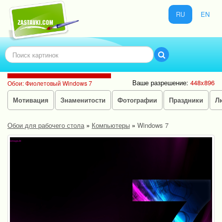
RU
EN
Ваше разрешение:
448x896
Обои: Фиолетовый Windows 7
Мотивация
Знаменитости
Фотографии
Праздники
Л
Обои для рабочего стола
»
Компьютеры
»
Windows 7