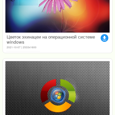
Цветок эхинацеи на операционной системе
file_download
windows
2021-10-07 | 2533x1600