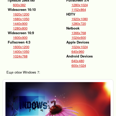
Превью 286x180
Fullscreen 5:4
600x382
1280x1024
Widescreen 16:10
1152x864
1920x1200
HDTV
1680x1050
1920x1080
1440x900
1280x720
1280x800
Netbook
Widescreen 16:9
1366x768
1600x900
1024x600
Fullscreen 4:3
Apple Devices
1600x1200
1024x1024
1400x1050
640x960
1024x768
Android Devices
640x480
600x1024
Еще обои Windows 7: